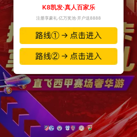
K8凯发·真人百家乐
注册享豪礼·亿万奖池·开户送8888